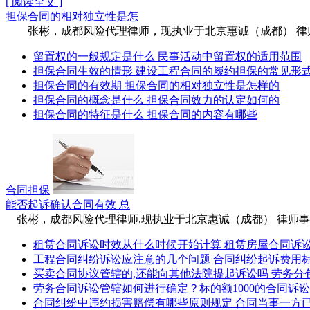
[ 阅读全文 ]
担保合同的相对独立性是怎
张彬，成都风险代理律师，现执业于北京惠诚（成都） 律师事务
留置权的一般规定是什么 民事活动中留置权的适用范围
担保合同生效的情形 建设工程合同的履约担保的常见形
担保合同的有效期 担保合同的相对独立性是怎样的
担保合同的概念是什么 担保合同效力的认定如何的
担保合同的特征是什么 担保合同的内容有哪些
合同担保
能否起诉确认合同有效 总
张彬，成都风险代理律师,现执业于北京惠诚（成都） 律师事务所，
租赁合同诉讼时效从什么时候开始计算 租赁房屋合同诉
工程合同纠纷诉讼应注意的几个问题 合同纠纷起诉费用
买卖合同协议管辖的,还能向其他法院提起诉讼吗 劳务分
劳务合同诉讼管辖如何进行确定？标的额1000的合同诉
合同纠纷中违约损害赔偿有哪些原则规定 合同当事一方