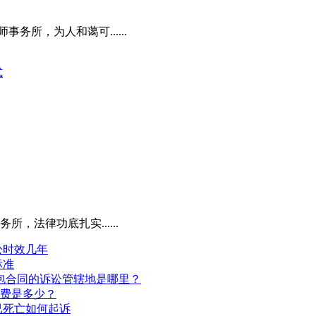
所，为人和蔼可......
式
法律功底扎实......
讼时效几年
标准
包合同的诉讼管辖地是哪里？
讼费是多少？
已死亡如何起诉