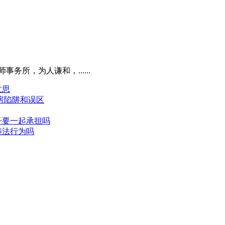
所，为人谦和，......
意思
房陷阱和误区
子要一起承担吗
违法行为吗