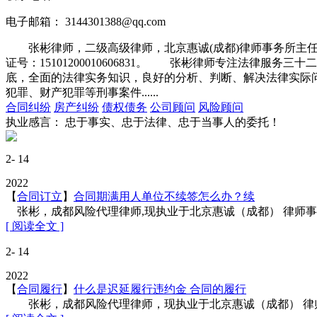
电子邮箱：
3144301388@qq.com
张彬律师，二级高级律师，北京惠诚(成都)律师事务所主任
证号：15101200010606831。 张彬律师专注法律
底，全面的法律实务知识，良好的分析、判断、解决法律实际
犯罪、财产犯罪等刑事案件......
合同纠纷
房产纠纷
债权债务
公司顾问
风险顾问
执业感言： 忠于事实、忠于法律、忠于当事人的委托！
2- 14
2022
【
合同订立
】
合同期满用人单位不续签怎么办？续
张彬，成都风险代理律师,现执业于北京惠诚（成都） 律师事务所
[ 阅读全文 ]
2- 14
2022
【
合同履行
】
什么是迟延履行违约金 合同的履行
张彬，成都风险代理律师，现执业于北京惠诚（成都） 律师事