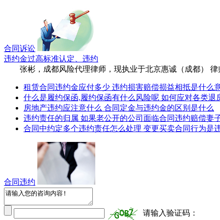
合同诉讼
违约金过高标准认定、违约
张彬，成都风险代理律师，现执业于北京惠诚（成都） 律师事务
租赁合同违约金应付多少 违约损害赔偿损益相抵是什么
什么是履约保函,履约保函有什么风险呢 如何应对各类退
房地产违约应注意什么 合同定金与违约金的区别是什么
违约责任的归属 如果老公开的公司面临合同违约赔偿妻
合同中约定多个违约责任怎么处理 变更买卖合同行为是
合同违约
请输入验证码：