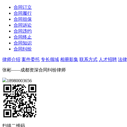
合同订立
合同履行
合同担保
合同诉讼
合同违约
合同终止
合同知识
合同纠纷
律师介绍
案件委托
专长领域
相册影集
联系方式
人才招聘
法律
张彬——成都资深合同纠纷律师
18980003656
扫描二维码